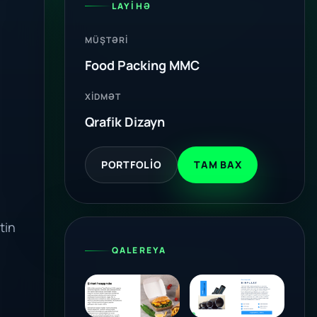
LAYIHƏ
MÜŞTƏRI
Food Packing MMC
XIDMƏT
Qrafik Dizayn
PORTFOLIO
TAM BAX
tin
QALEREYA