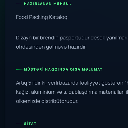
HAZIRLANAN MƏHSUL
Food Packing Kataloq
Dizayn bir brendin pasportudur desək yanılmarı
öhdəsindən gəlməyə hazırdır.
MÜŞTƏRI HAQQINDA QISA MƏLUMAT
Artıq 5 ildir ki, yerli bazarda fəaliyyət göstərə
kağız, alüminium və s. qablaşdırma materialları i
ölkəmizdə distribütorudur.
SITAT