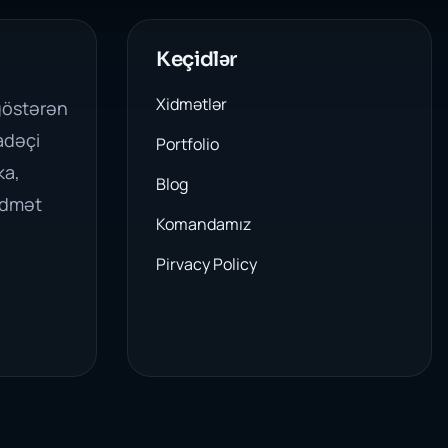
Keçidlər
Xidmətlər
göstərən
adəçi
Portfolio
ka,
Blog
idmət
Komandamız
Pirvacy Policy