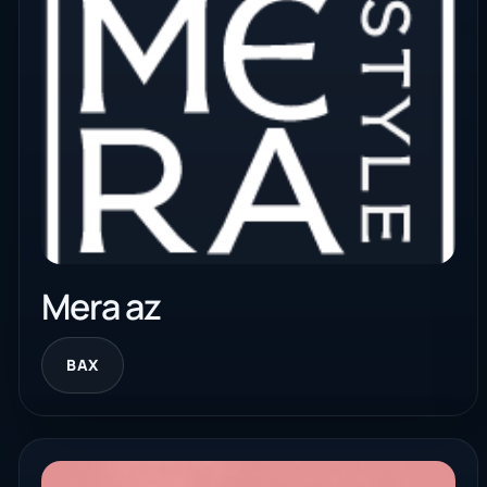
Mera az
BAX