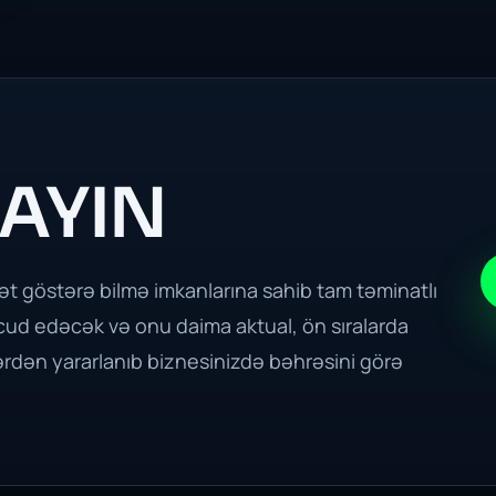
AYIN
t göstərə bilmə imkanlarına sahib tam təminatlı
cud edəcək və onu daima aktual, ön sıralarda
ərdən yararlanıb biznesinizdə bəhrəsini görə