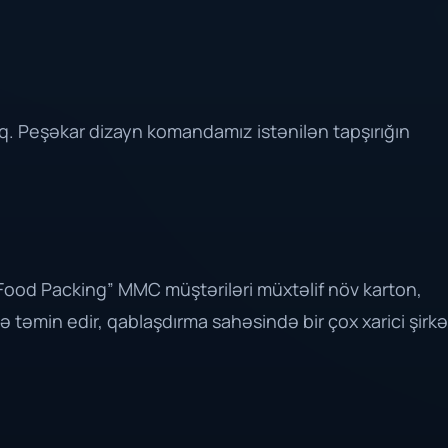
q. Peşəkar dizayn komandamız istənilən tapşırığın
n “Food Packing” MMC müştəriləri müxtəlif növ karton,
lə təmin edir, qablaşdırma sahəsində bir çox xarici şirkə