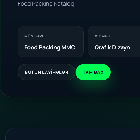
Food Packing Kataloq
MÜŞTƏRI
XIDMƏT
Food Packing MMC
Qrafik Dizayn
BÜTÜN LAYIHƏLƏR
TAM BAX