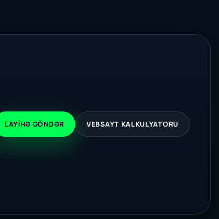
LAYIHƏ GÖNDƏR
VEBSAYT KALKULYATORU