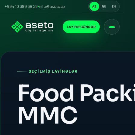
+994 10 389 39 29
info@aseto.az
AZ
RU
EN
LAYIHƏ GÖNDƏR
SEÇILMIŞ LAYIHƏLƏR
Food Pack
MMC