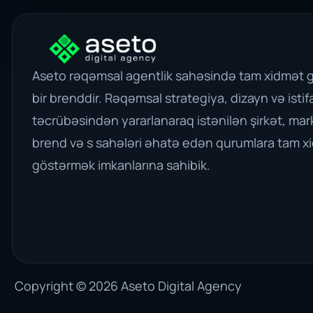
Aseto rəqəmsal agentlik sahəsində tam xidmət 
bir brenddir. Rəqəmsal strategiya, dizayn və istif
təcrübəsindən yararlanaraq istənilən şirkət, mar
brend və s sahələri əhatə edən qurumlara tam x
göstərmək imkanlarına sahibik.
Copyright © 2026
Aseto Digital Agency