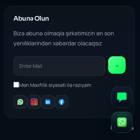
Abunə Olun
Bizə abunə olmaqla şirkətimizin ən son
yeniliklərindən xəbərdar olacaqsız
→
Mən Məxfilik siyasəti ilə razıyam
WhatsApp
Instagram
LinkedIn
Facebook
FAQ
Əlaqə