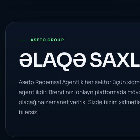
ASETO GROUP
ƏLAQƏ SAXL
Aseto Rəqəmsal Agentlik hər sektor üçün xidmə
agentlikdir. Brendinizi onlayn platformada möv
olacağına zəmanət veririk. Sizdə bizim xidmətl
bilərsiz.