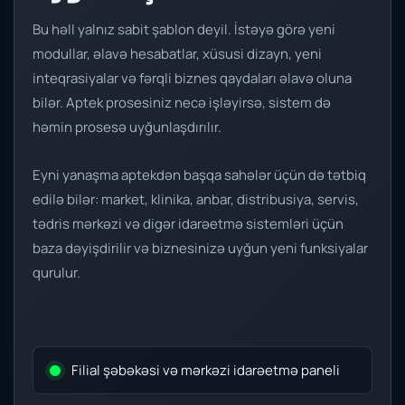
Bu həll yalnız sabit şablon deyil. İstəyə görə yeni
modullar, əlavə hesabatlar, xüsusi dizayn, yeni
inteqrasiyalar və fərqli biznes qaydaları əlavə oluna
bilər. Aptek prosesiniz necə işləyirsə, sistem də
həmin prosesə uyğunlaşdırılır.
Eyni yanaşma aptekdən başqa sahələr üçün də tətbiq
edilə bilər: market, klinika, anbar, distribusiya, servis,
tədris mərkəzi və digər idarəetmə sistemləri üçün
baza dəyişdirilir və biznesinizə uyğun yeni funksiyalar
qurulur.
Filial şəbəkəsi və mərkəzi idarəetmə paneli