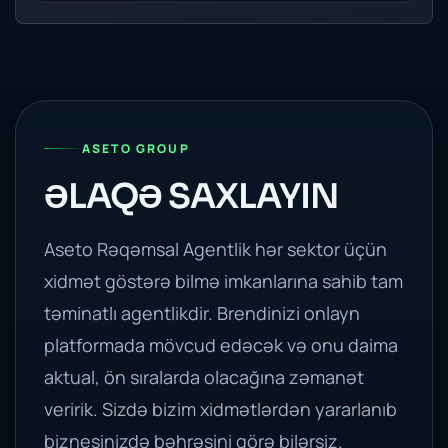
ASETO GROUP
ƏLAQƏ SAXLAYIN
Aseto Rəqəmsal Agentlik hər sektor üçün
xidmət göstərə bilmə imkanlarına sahib tam
təminatlı agentlikdir. Brendinizi onlayn
platformada mövcud edəcək və onu daima
aktual, ön sıralarda olacağına zəmanət
veririk. Sizdə bizim xidmətlərdən yararlanıb
biznesinizdə bəhrəsini görə bilərsiz.