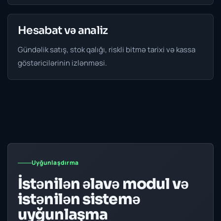
Hesabat və analiz
Gündəlik satış, stok qalığı, riskli bitmə tarixi və kassa
göstəricilərinin izlənməsi.
Uyğunlaşdırma
İstənilən əlavə modul və
istənilən sistemə
uyğunlaşma