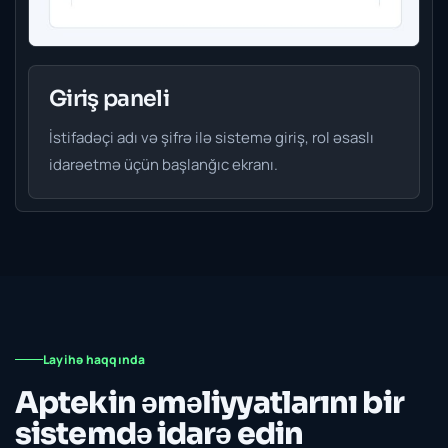
M
Giriş paneli
g
İstifadəçi adı və şifrə ilə sistemə giriş, rol əsaslı
idarəetmə üçün başlanğıc ekranı.
Layihə haqqında
Aptekin əməliyyatlarını bir
sistemdə idarə edin