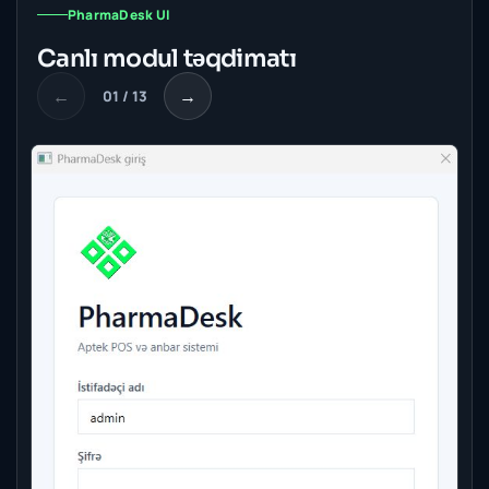
PharmaDesk UI
Canlı modul təqdimatı
←
→
01 / 13