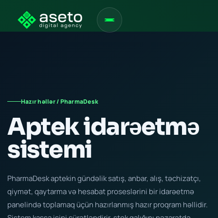
Hazır həllər / PharmaDesk
Aptek idarəetmə
sistemi
PharmaDesk aptekin gündəlik satış, anbar, alış, təchizatçı,
qiymət, qaytarma və hesabat proseslərini bir idarəetmə
panelində toplamaq üçün hazırlanmış hazır proqram həllidir.
Sistem kassa işini sürətləndirir, stok qalığını nəzarətdə