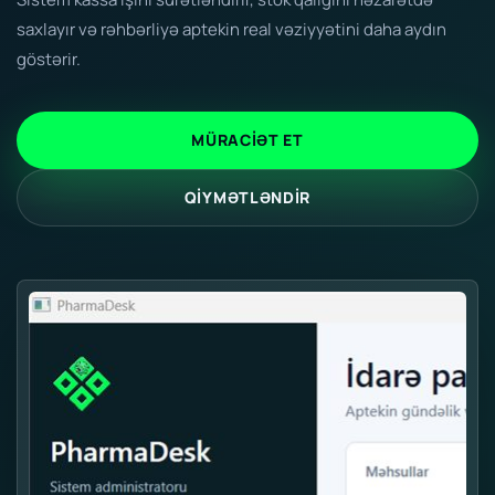
saxlayır və rəhbərliyə aptekin real vəziyyətini daha aydın
göstərir.
MÜRACIƏT ET
QIYMƏTLƏNDIR