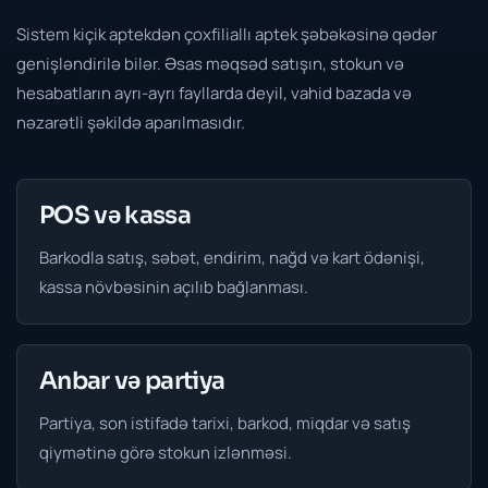
Sistem kiçik aptekdən çoxfiliallı aptek şəbəkəsinə qədər
genişləndirilə bilər. Əsas məqsəd satışın, stokun və
hesabatların ayrı-ayrı fayllarda deyil, vahid bazada və
nəzarətli şəkildə aparılmasıdır.
POS və kassa
Barkodla satış, səbət, endirim, nağd və kart ödənişi,
kassa növbəsinin açılıb bağlanması.
Anbar və partiya
Partiya, son istifadə tarixi, barkod, miqdar və satış
qiymətinə görə stokun izlənməsi.