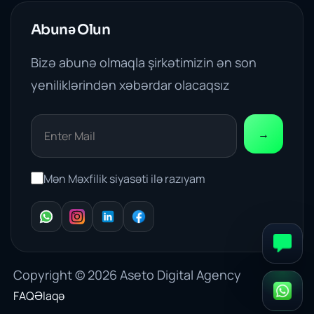
Abunə Olun
Bizə abunə olmaqla şirkətimizin ən son
yeniliklərindən xəbərdar olacaqsız
→
Mən Məxfilik siyasəti ilə razıyam
WhatsApp
Instagram
LinkedIn
Facebook
Copyright © 2026
Aseto Digital Agency
FAQ
Əlaqə