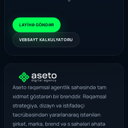
LAYIHƏ GÖNDƏR
VEBSAYT KALKULYATORU
Aseto rəqəmsal agentlik sahəsində tam
xidmət göstərən bir brenddir. Rəqəmsal
strategiya, dizayn və istifadəçi
təcrübəsindən yararlanaraq istənilən
şirkət, marka, brend və s sahələri əhatə