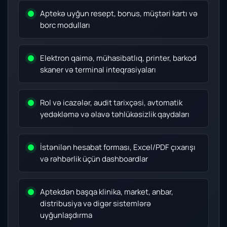
Aptekə uyğun resept, bonus, müştəri kartı və
borc modulları
Elektron qaimə, mühasibatlıq, printer, barkod
skaner və terminal inteqrasiyaları
Rol və icazələr, audit tarixçəsi, avtomatik
yedəkləmə və əlavə təhlükəsizlik qaydaları
İstənilən hesabat forması, Excel/PDF çıxarışı
və rəhbərlik üçün dashboardlar
Aptekdən başqa klinika, market, anbar,
distribusiya və digər sistemlərə
uyğunlaşdırma