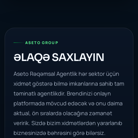
ASETO GROUP
ƏLAQƏ SAXLAYIN
Aseto Rəqəmsal Agentlik hər sektor üçün
xidmət göstərə bilmə imkanlarına sahib tam
təminatlı agentlikdir. Brendinizi onlayn
platformada mövcud edəcək və onu daima
aktual, ön sıralarda olacağına zəmanət
veririk. Sizdə bizim xidmətlərdən yararlanıb
biznesinizdə bəhrəsini görə bilərsiz.