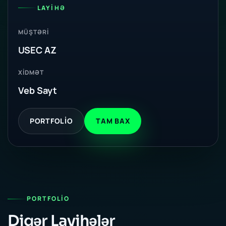
LAYIHƏ
MÜŞTƏRI
USEC AZ
XIDMƏT
Veb Sayt
PORTFOLIO
TAM BAX
PORTFOLIO
Digər Layihələr