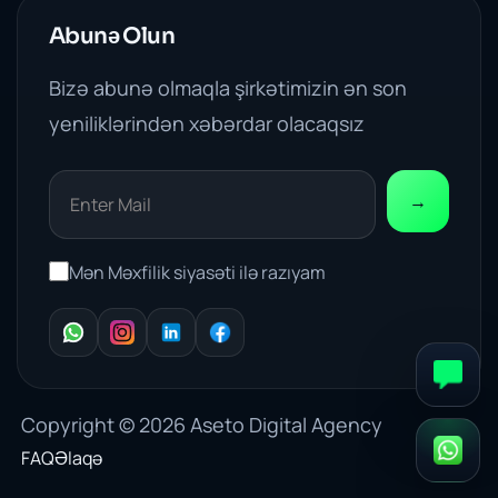
Abunə Olun
Bizə abunə olmaqla şirkətimizin ən son
yeniliklərindən xəbərdar olacaqsız
→
Mən Məxfilik siyasəti ilə razıyam
WhatsApp
Instagram
LinkedIn
Facebook
Copyright © 2026
Aseto Digital Agency
FAQ
Əlaqə