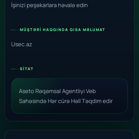
İşinizi peşəkarlara həvalə edin
MÜŞTƏRI HAQQINDA QISA MƏLUMAT
Usec.az
SITAT
Aseto Rəqəmsal Agentliyi Veb
Sahəsində Hər cürə Həll Təqdim edir