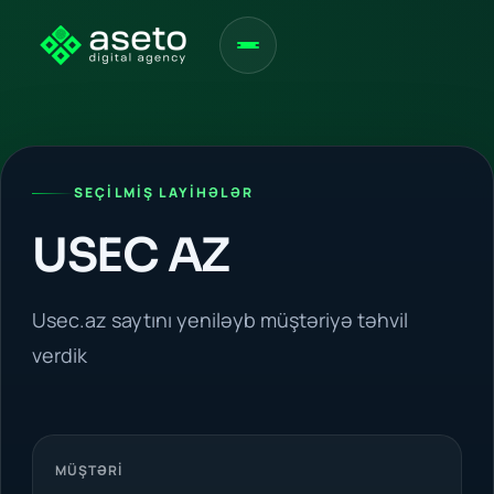
SEÇILMIŞ LAYIHƏLƏR
USEC AZ
Usec.az saytını yeniləyb müştəriyə təhvil
verdik
MÜŞTƏRI