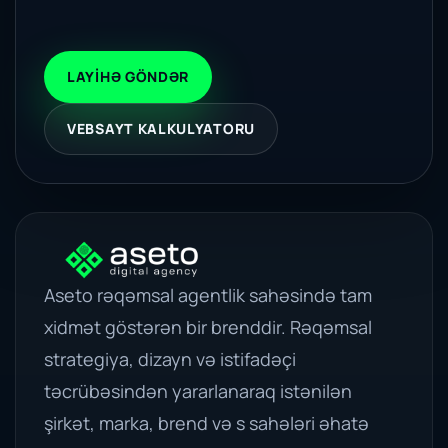
LAYIHƏ GÖNDƏR
VEBSAYT KALKULYATORU
Aseto rəqəmsal agentlik sahəsində tam
xidmət göstərən bir brenddir. Rəqəmsal
strategiya, dizayn və istifadəçi
təcrübəsindən yararlanaraq istənilən
şirkət, marka, brend və s sahələri əhatə