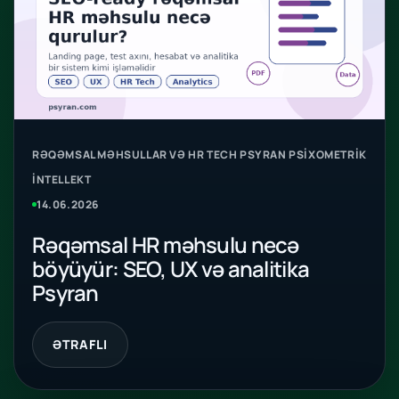
RƏQƏMSAL MƏHSULLAR VƏ HR TECH PSYRAN PSIXOMETRIK
İNTELLEKT
14.06.2026
Rəqəmsal HR məhsulu necə
böyüyür: SEO, UX və analitika
Psyran
ƏTRAFLI