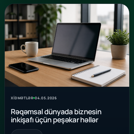
XIDMƏTLƏR
04.05.2026
Rəqəmsal dünyada biznesin
inkişafı üçün peşəkar həllər