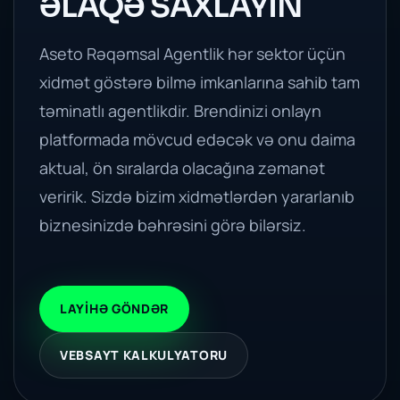
ƏLAQƏ SAXLAYIN
Aseto Rəqəmsal Agentlik hər sektor üçün
xidmət göstərə bilmə imkanlarına sahib tam
təminatlı agentlikdir. Brendinizi onlayn
platformada mövcud edəcək və onu daima
aktual, ön sıralarda olacağına zəmanət
veririk. Sizdə bizim xidmətlərdən yararlanıb
biznesinizdə bəhrəsini görə bilərsiz.
LAYIHƏ GÖNDƏR
VEBSAYT KALKULYATORU